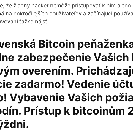
je, že žiadny hacker nemôže pristupovať k nim alebo 
á na pokročilejších používateľov a začínajúci používa
vovaní ťažko nájsť.
ovenská Bitcoin peňaženka
ne zabezpečenie Vašich 
ovým overením. Prichádza
cie zadarmo! Vedenie účt
! Vybavenie Vašich poži
dín. Prístup k bitcoinům 
týždni.