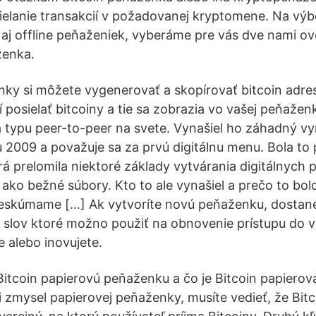
sielanie transakcií v požadovanej kryptomene. Na vý
aj offline peňaženiek, vyberáme pre vás dve nami ov
ženka.
nky si môžete vygenerovať a skopírovať bitcoin adres
posielať bitcoiny a tie sa zobrazia vo vašej peňaženk
typu peer-to-peer na svete. Vynašiel ho záhadný vy
2009 a považuje sa za prvú digitálnu menu. Bola to 
á prelomila niektoré základy vytvárania digitálnych p
ako bežné súbory. Kto to ale vynašiel a prečo to bol
preskúmame […] Ak vytvoríte novú peňaženku, dostan
 slov ktoré možno použiť na obnovenie prístupu do 
te alebo inovujete.
 Bitcoin papierovú peňaženku a čo je Bitcoin papiero
i zmysel papierovej peňaženky, musíte vedieť, že Bitc