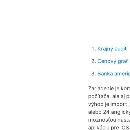
Krajný audit
Cenový graf 
Banka ameri
Zariadenie je ko
počítača, ale aj
výhod je import 
alebo 24 anglick
možnosťou nasta
aplikáciu pre iO