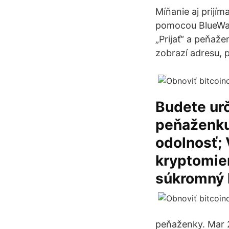
Míňanie aj prijím
pomocou BlueWalle
„Prijať“ a peňaž
zobrazí adresu, 
Budete urč
peňaženku
odolnosť;
kryptomien
súkromný k
peňaženky. Mar 2