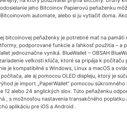
verejný, na ktorý používateľ príjma Bitcoiny. Druhý kľú
 odosielanie jeho Bitcoinov Papierovú peňaženku môž
tcoinovom automate, alebo si ju vytlačiť doma. Ako
ej bitcoinovej peňaženky je potrebné mať na pamäti
formy, podporované funkcie a ľahkosť použitia – a p
llet jednoznačne vyniká. BlueWallet – OBSAH BlueWal
ariadenie veľkosti kľúča, ktoré sa pripája k počítač
nie je kompatibilné s Windows, Linux a macOS a ovlá
počítača, ale aj pomocou OLED displeju, ktorý je súč
 výhod je import „PaperWallet“ pomocou súkromného 
 je 12 alebo 24 anglických slov. Túto peňaženku odpo
há , s možnosťou nastavenia transakčného poplatku 
hú aplikáciu pre iOS a Android .