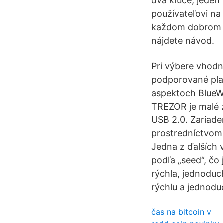
dva kľúče, jeden 
používateľovi na
každom dobrom Bi
nájdete návod.
Pri výbere vhodn
podporované plat
aspektoch BlueWa
TREZOR je malé z
USB 2.0. Zariade
prostredníctvom 
Jedna z ďalších
podľa „seed“, čo
rýchla, jednoduc
rýchlu a jednoduc
čas na bitcoin v