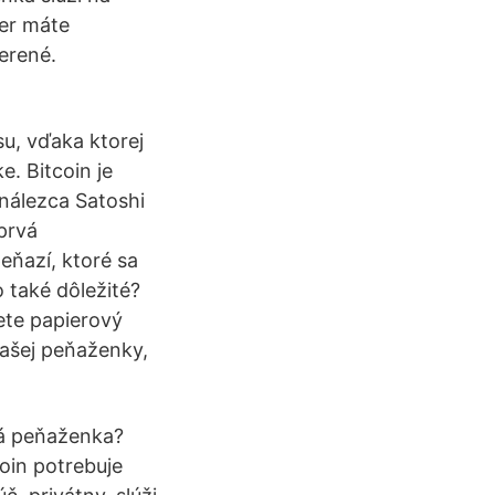
ber máte
erené.
u, vďaka ktorej
e. Bitcoin je
nálezca Satoshi
prvá
eňazí, ktoré sa
o také dôležité?
ete papierový
vašej peňaženky,
vá peňaženka?
oin potrebuje