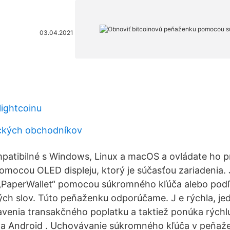
03.04.2021
lightcoinu
ckých obchodníkov
mpatibilné s Windows, Linux a macOS a ovládate ho 
 pomocou OLED displeju, ktorý je súčasťou zariadenia.
„PaperWallet“ pomocou súkromného kľúča alebo podľa 
ých slov. Túto peňaženku odporúčame. J e rýchla, je
venia transakčného poplatku a taktiež ponúka rýchl
S a Android . Uchovávanie súkromného kľúča v peňa