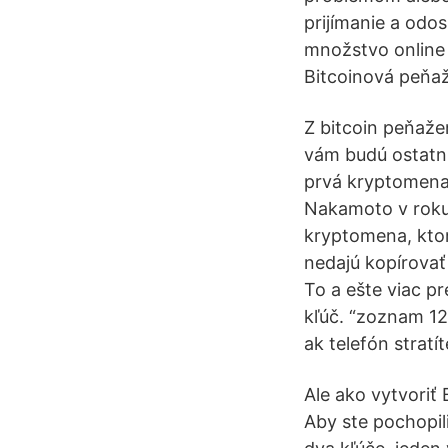
prijímanie a odo
množstvo online 
Bitcoinová peňa
Z bitcoin peňaže
vám budú ostatní 
prvá kryptomena 
Nakamoto v roku 
kryptomena, ktor
nedajú kopírovať 
To a ešte viac 
kľúč. “zoznam 12
ak telefón stratí
Ale ako vytvoriť
Aby ste pochopil