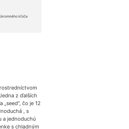
prostredníctvom
 Jedna z ďalších
„seed“, čo je 12
dnoduchá , s
u a jednoduchú
ženke s chladným