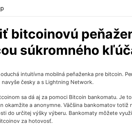
pp
ť bitcoinovú peňaže
ou súkromného kľúč
dnoduchá intuitívna mobilná peňaženka pre bitcoin. P
, navyše česky a s Lightning Network.
coinom sa dá aj za pomoci Bitcoin bankomatu. Je t
oin okamžite a anonymne. Väčšina bankomatov totiž 
sti do určitej výšky výberu. Bankomaty môžete využi
tcoinov za hotovosť.