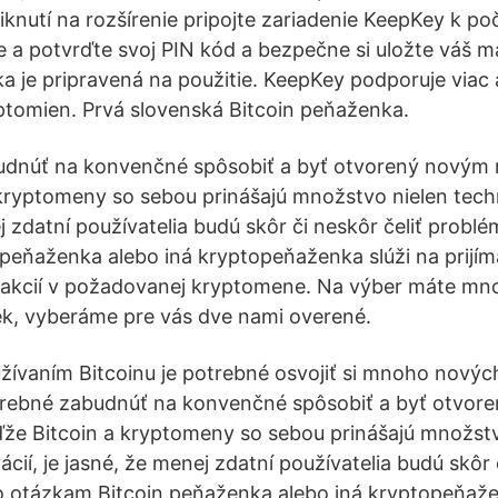
iknutí na rozšírenie pripojte zariadenie KeepKey k p
e a potvrďte svoj PIN kód a bezpečne si uložte váš m
ka je pripravená na použitie. KeepKey podporuje viac
tomien. Prvá slovenská Bitcoin peňaženka.
udnúť na konvenčné spôsobiť a byť otvorený novým
kryptomeny so sebou prinášajú množstvo nielen techn
j zdatní používatelia budú skôr či neskôr čeliť prob
peňaženka alebo iná kryptopeňaženka slúži na prijím
sakcií v požadovanej kryptomene. Na výber máte mno
ek, vyberáme pre vás dve nami overené.
oužívaním Bitcoinu je potrebné osvojiť si mnoho nový
otrebné zabudnúť na konvenčné spôsobiť a byť otvor
že Bitcoin a kryptomeny so sebou prinášajú množstv
cií, je jasné, že menej zdatní používatelia budú skôr č
 otázkam Bitcoin peňaženka alebo iná kryptopeňažen