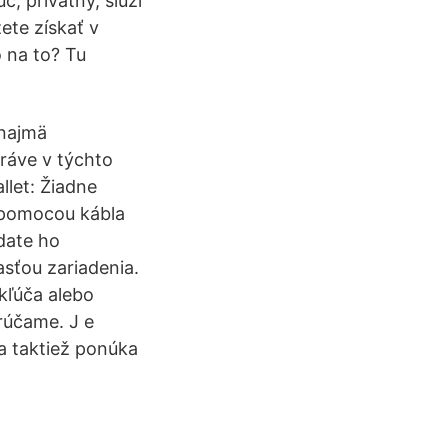
č, privátny, slúži
ete získať v
 na to? Tu
 najmä
ráve v týchto
let: Žiadne
u pomocou kábla
date ho
asťou zariadenia.
kľúča alebo
rúčame. J e
a taktiež ponúka