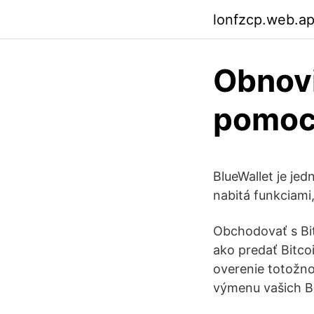
lonfzcp.web.a
Obnovi
pomoc
BlueWallet je je
nabitá funkciami
Obchodovať s Bit
ako predať Bitc
overenie totožno
výmenu vašich Bi