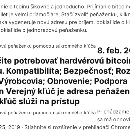
anie bitcoinu šikovne a jednoducho. Prijímanie bitcoi
t je veľmi priamočiare. Stačí zvoliť peňaženku, klikn
enka vygeneruje novú adresu pre príjem, pokiaľ ide o 
pokiaľ ide o jednorazovú peňaženku.
8. feb. 
ite potrebovať hardvérovú bitco
. Kompatibilita; Bezpečnosť; Ro
 Výrobcovia; Obnovenie; Podpora
 Verejný kľúč je adresa peňažen
ľúč slúži na prístup
Prichádzame 
sa má obnoviť
5, 2019 · Stiahnite si rozšírenie v prehliadači Chro