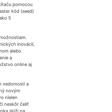
očítaču pomocou
aster kód (seed)
 ako 5
 možnostiam.
ických inovácií,
lémom alebo
anie a
žstvo online aj
ch vedomostí a
ený novým
o nielen
i neskôr čeliť
ka slúži na