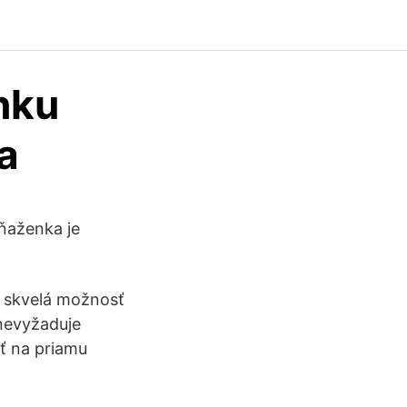
nku
a
eňaženka je
o skvelá možnosť
nevyžaduje
ť na priamu