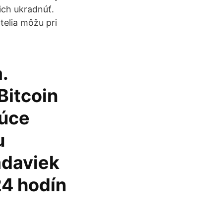
ich ukradnúť.
telia môžu pri
.
Bitcoin
júce
u
adaviek
24 hodín