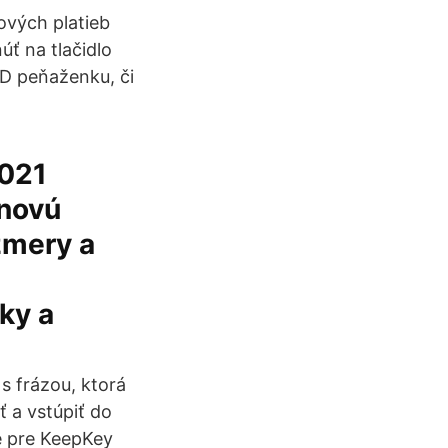
nových platieb
úť na tlačidlo
HD peňaženku, či
2021
inovú
zmery a
ky a
s frázou, ktorá
 a vstúpiť do
me pre KeepKey