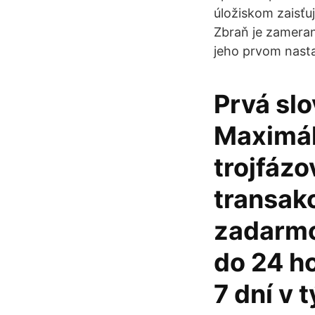
úložiskom zaisťu
Zbraň je zameran
jeho prvom nasta
Prvá sl
Maximál
trojfáz
transak
zadarmo
do 24 ho
7 dní v 