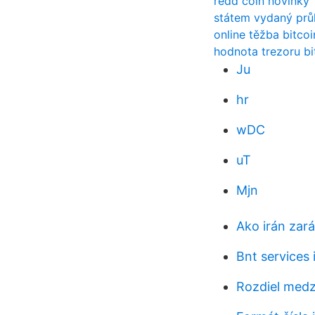
redd coin novinky
státem vydaný průk
online těžba bitco
hodnota trezoru bi
Ju
hr
wDC
uT
Mjn
Ako irán zar
Bnt services 
Rozdiel medz