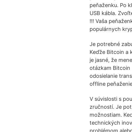
peňaženku. Po kl
USB kábla. Zvoľt
!!! Vaša peňažen
populárnych kryp
Je potrebné zab
Keďže Bitcoin a 
je jasné, že mene
otázkam Bitcoin 
odosielanie tran
offline peňaženi
V súvislosti s p
zručností. Je p
možnostiam. Keď
technických inová
problémom alebo