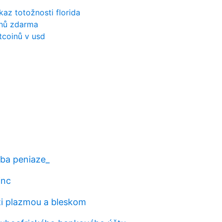
az totožnosti florida
inů zdarma
tcoinů v usd
ába peniaze_
inc
i plazmou a bleskom