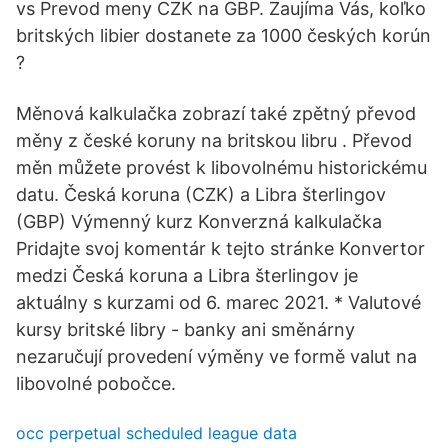
vs Prevod meny CZK na GBP. Zaujíma Vás, koľko
britských libier dostanete za 1000 českých korún
?
Měnová kalkulačka zobrazí také zpětný převod
měny z české koruny na britskou libru . Převod
měn můžete provést k libovolnému historickému
datu. Česká koruna (CZK) a Libra šterlingov
(GBP) Výmenný kurz Konverzná kalkulačka
Pridajte svoj komentár k tejto stránke Konvertor
medzi Česká koruna a Libra šterlingov je
aktuálny s kurzami od 6. marec 2021. * Valutové
kursy britské libry - banky ani směnárny
nezaručují provedení výměny ve formě valut na
libovolné pobočce.
occ perpetual scheduled league data