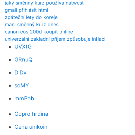
jaký směnný kurz používá natwest
gmail přihlásit html
zpáteční lety do koreje
mani směnný kurz dnes
canon eos 200d koupit online
univerzální základní příjem způsobuje inflaci
UVXtG
GRnuQ
DiDv
soMY
mmPob
Gopro hrdina
Cena unikoin