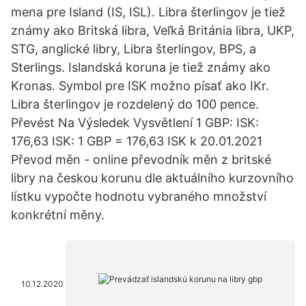
mena pre Island (IS, ISL). Libra šterlingov je tiež
známy ako Britská libra, Veľká Británia libra, UKP,
STG, anglické libry, Libra šterlingov, BPS, a
Sterlings. Islandská koruna je tiež známy ako
Kronas. Symbol pre ISK možno písať ako IKr.
Libra šterlingov je rozdelený do 100 pence.
Převést Na Výsledek Vysvětlení 1 GBP: ISK:
176,63 ISK: 1 GBP = 176,63 ISK k 20.01.2021
Převod měn - online převodník měn z britské
libry na českou korunu dle aktuálního kurzovního
lístku vypočte hodnotu vybraného množství
konkrétní měny.
10.12.2020