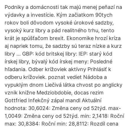
Podniky a domácnosti tak majú menej peňazí na
výdavky a investície. Kým začiatkom 90tych
rokov boli dôvodom vysoké úrokové sadzby,
vysoký kurz libry a pád realitného trhu, tento
krát je spúšťačom brexit. Ekonomike hrozí kríza
aj napriek tomu, že sadzby sú teraz nízke a kurz
libry … GBP: kód britskej libry: IEP: starý kód
írskej libry, bývalý kód írskej meny: Posledné
hľadania. Odber krížoviek aktívny Prihlásiť k
odberu krížoviek. poznat vediet Nádoba a
vypuklým dnom Liečivá látka chvost po anglicky
vznik knižne Medziobdobie, docas rezim
Gottfried Infekčný zápal mandl Aktuální
hodnota: 30,6024: Změna ceny od 52týd. max-
1,0049: Změna ceny od 52týd. min: 2,1418: Roční
max: 30,8384: Roční min: 28,8112: Rozdíl cena