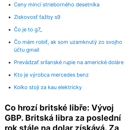
Ceny mincí strieborného desetníka
Ziskovosť ťažby s9
Čo je to g7_
Čo mám robiť, ak som uzamknutý zo svojho
účtu gmail
Prevádzať srílanské rupie na americké doláre
Kto je výrobca mercedes benz
Kolko stoji za kau elektricky
Co hrozí britské libře: Vývoj
GBP. Britská libra za poslední
rok stále na dolar získává. Za