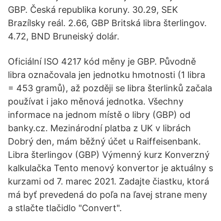
GBP. Česká republika koruny. 30.29, SEK
Brazílsky reál. 2.66, GBP Britská libra šterlingov.
4.72, BND Bruneiský dolár.
Oficiální ISO 4217 kód měny je GBP. Původně
libra označovala jen jednotku hmotnosti (1 libra
= 453 gramů), až později se libra šterlinků začala
používat i jako měnová jednotka. Všechny
informace na jednom místě o libry (GBP) od
banky.cz. Mezinárodní platba z UK v librách
Dobrý den, mám běžný účet u Raiffeisenbank.
Libra šterlingov (GBP) Výmenný kurz Konverzný
kalkulačka Tento menový konvertor je aktuálny s
kurzami od 7. marec 2021. Zadajte čiastku, ktorá
má byť prevedená do poľa na ľavej strane meny
a stlačte tlačidlo "Convert".